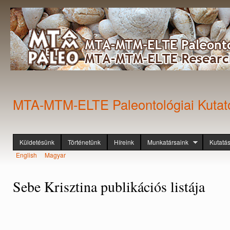
Ugr
tar
MTA-MTM-ELTE Paleontológiai Kutat
Küldetésünk
Történetünk
Híreink
Munkatársaink
Kutatá
Főmenü
English
Magyar
Nyelvek
Sebe Krisztina publikációs listája