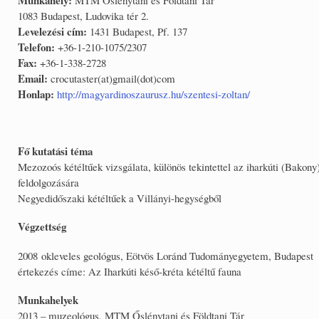
1083 Budapest, Ludovika tér 2.
Levelezési cím:
1431 Budapest, Pf. 137
Telefon:
+36-1-210-1075/2307
Fax:
+36-1-338-2728
Email:
crocutaster(at)gmail(dot)com
Honlap:
http://magyardinoszaurusz.hu/szentesi-zoltan/
Fő kutatási téma
Mezozoós kétéltűek vizsgálata, különös tekintettel az iharkúti (Bakony)
feldolgozására
Negyedidőszaki kétéltűek a Villányi-hegységből
Végzettség
2008 okleveles geológus, Eötvös Loránd Tudományegyetem, Budapest
értekezés címe: Az Iharkúti késő-kréta kétéltű fauna
Munkahelyek
2013 – muzeológus, MTM Őslénytani és Földtani Tár