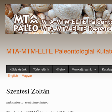
Ugr
tar
MTA-MTM-ELTE Paleontológiai Kutat
Küldetésünk
Történetünk
Híreink
Munkatársaink
Kutatá
Főmenü
English
Magyar
Nyelvek
Szentesi Zoltán
tudományos segédmunkatárs
Munkahely:
MTM Őslénytani és Földtani Tár