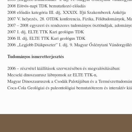
2008 Eötvös-napi TDK bemutatkozó előadás
2008 előadás kategória III. díj, XXXIX. Ifjú Szakemberek Ankétja
2007 V. helyezés, 28. OTDK konferencia, Fizika, Földtudományok, Ma
2007 – 2008 egyszeri és rendszeres tudományos ösztöndíjak, adomá
2007 I. díj, ELTE TTK Kari geológus TDK
2006 II. díj, ELTE TTK Kari geológus TDK
2006 „Legjobb Diákposzter” I. díj, 9. Magyar Őslénytani Vándorgyűlé
Tudományos ismeretterjesztés
2006 – részvétel kiállítások szervezésében és megvalósításában:
Mecseki dinoszaurusz lábnyomok az ELTE TTK-n,
Magyar Dinoszauruszok a Csodák Palotájában és a Természettudom
Coca-Cola Geológiai és paleontológiai bemutatóterem és interaktív kiál