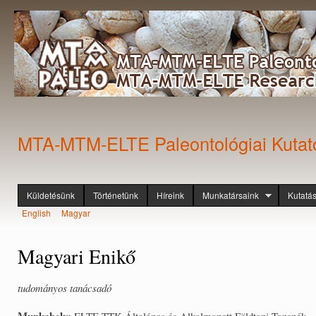
Ugr
tar
MTA-MTM-ELTE Paleontológiai Kutat
Küldetésünk
Történetünk
Híreink
Munkatársaink
Kutatá
Főmenü
English
Magyar
Nyelvek
Magyari Enikő
tudományos tanácsadó
Munkahely:
ELTE TTK Általános és Alkalmazott Földtani Tanszék