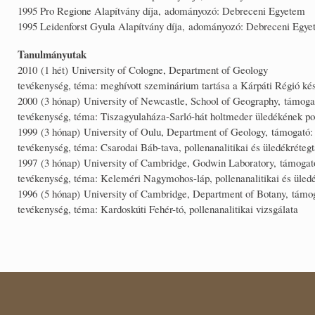
1995 Pro Regione Alapítvány díja, adományozó: Debreceni Egyetem
1995 Leidenforst Gyula Alapítvány díja, adományozó: Debreceni Egy
Tanulmányutak
2010 (1 hét) University of Cologne, Department of Geology
tevékenység, téma: meghívott szeminárium tartása a Kárpáti Régió késő
2000 (3 hónap) University of Newcastle, School of Geography, támog
tevékenység, téma: Tiszagyulaháza-Sarló-hát holtmeder üledékének poll
1999 (3 hónap) University of Oulu, Department of Geology, támogató:
tevékenység, téma: Csarodai Báb-tava, pollenanalitikai és üledékrétegt
1997 (3 hónap) University of Cambridge, Godwin Laboratory, támogató
tevékenység, téma: Keleméri Nagymohos-láp, pollenanalitikai és üledé
1996 (5 hónap) University of Cambridge, Department of Botany, támog
tevékenység, téma: Kardoskúti Fehér-tó, pollenanalitikai vizsgálata