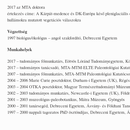
2017 az MTA doktora
értekezés címe: A Kárpát-medence és DK-Európa késő pleniglaciális és 
hullámokra mutatott vegetációs válaszokra
Végzettség
1997 biológus/ökológus – angol szakfordító, Debreceni Egyetem
Munkahelyek
2017 – tudományos főmunkatárs, Eötvös Lóránd Tudományegyetem, Kör
2017 – tudományos tanácsadó, MTA-MTM-ELTE Paleontológiai Kutat
2007 – tudományos főmunkatárs, MTA-MTM Paleontológiai Kutatócso
2004 – 2006 Marie Curie posztdoktor, Durham-i Egyetem (UK), Régésze
2003 – 2004 OTKA posztdoktor, Magyar Természettudományi Múzeu
2002 – 2003 tudományos munkatárs, Newcastle-i Egyetem (UK), Földr
2001 – 2003 muzeológus-paleobotanikus, Mátra Múzeum, Gyöngyös
2000 – 2001 tanársegéd, Debreceni Egyetem, Ásvány- és Földtani Tan
1997 – 2000 nappali tagozatos PhD ösztöndíjas, Debreceni Egyetem, Á