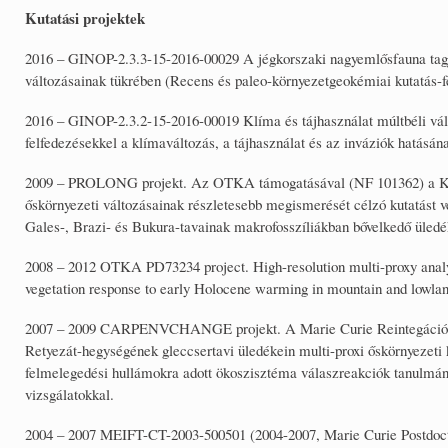
Kutatási projektek
2016 – GINOP-2.3.3-15-2016-00029 A jégkorszaki nagyemlősfauna tagj
változásainak tükrében (Recens és paleo-környezetgeokémiai kutatás-fe
2016 – GINOP-2.3.2-15-2016-00019 Klíma és tájhasználat múltbéli vál
felfedezésekkel a klímaváltozás, a tájhasználat és az inváziók hatásán
2009 – PROLONG projekt. Az OTKA támogatásával (NF 101362) a Kelet
őskörnyezeti változásainak részletesebb megismerését célzó kutatást 
Gales-, Brazi- és Bukura-tavainak makrofosszíliákban bővelkedő üledék
2008 – 2012 OTKA PD73234 project. High-resolution multi-proxy analys
vegetation response to early Holocene warming in mountain and lowla
2007 – 2009 CARPENVCHANGE projekt. A Marie Curie Reintegációs 
Retyezát-hegységének gleccsertavi üledékein multi-proxi őskörnyezeti k
felmelegedési hullámokra adott ökoszisztéma válaszreakciók tanulmán
vizsgálatokkal.
2004 – 2007 MEIFT-CT-2003-500501 (2004-2007, Marie Curie Postdoctor