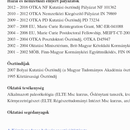
Hazai és nemzetközi elnyert pályázatok
2012 – 2016 OTKA NF Kutatási ösztöndíj Pályázat NF 101362
2010 – 2012 OTKA Nemzetközi Kiegészítő Pályázat IN 79869
2009 – 2012 OTKA PD Kutatási Ösztöndíj PD 73234
2007 – 2008 EU, Marie Curie Reintegration Grant, MC-ER-041088
2004 – 2006 EU, Marie Curie Postdoctoral Fellowship, MEIFT-CT-200
2003 – 2004 OTKA Posztdoktori Ösztöndíj, OTKA D45947
2002 – 2004 Oktatási Minisztérium, Brit-Magyar Kétoldalú Kormányk
2001 – 2002 MÖB, Finn-Magyar Kormányközi Együttműködés, FIN 09
Ösztöndíjak
2007 Bolyai Kutatási Ösztöndíj (a Magyar Tudományos Akadémia öszt
1995 Köztársasági Ösztöndíj
Oktatói tevékenység
Alkalmazott paleoökológia (ELTE Msc kurzus, Őslénytani tanszék, kvar
Környezetrégészet (ELTE Régészettudományi Intézet Msc kurzus, arch
Oktatási segédanyagok
A Kárpát medence holocén vegetációtörténete