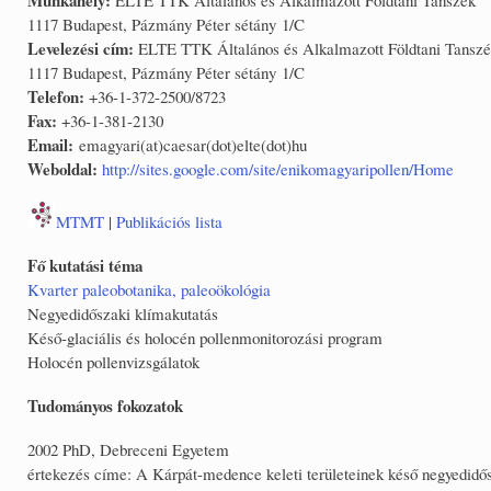
1117 Budapest, Pázmány Péter sétány 1/C
Levelezési cím:
ELTE TTK Általános és Alkalmazott Földtani Tansz
1117 Budapest, Pázmány Péter sétány 1/C
Telefon:
+36-1-372-2500/8723
Fax:
+36-1-381-2130
Email:
emagyari(at)caesar(dot)elte(dot)hu
Weboldal:
http://sites.google.com/site/enikomagyaripollen/Home
MTMT
|
Publikációs lista
Fő kutatási téma
Kvarter paleobotanika, paleoökológia
Negyedidőszaki klímakutatás
Késő-glaciális és holocén pollenmonitorozási program
Holocén pollenvizsgálatok
Tudományos fokozatok
2002 PhD, Debreceni Egyetem
értekezés címe: A Kárpát-medence keleti területeinek késő negyedidős