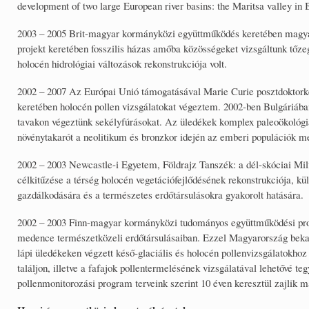
development of two large European river basins: the Maritsa valley i
2003 – 2005 Brit-magyar kormányközi együttműködés keretében magyar
projekt keretében fosszilis házas amőba közösségeket vizsgáltunk tőzeg
holocén hidrológiai változások rekonstrukciója volt.
2002 – 2007 Az Európai Unió támogatásával Marie Curie posztdoktorké
keretében holocén pollen vizsgálatokat végeztem. 2002-ben Bulgáriában
tavakon végeztünk sekélyfúrásokat. Az üledékek komplex paleoökológiai 
növénytakarót a neolitikum és bronzkor idején az emberi populációk m
2002 – 2003 Newcastle-i Egyetem, Földrajz Tanszék: a dél-skóciai Milf
célkitűzése a térség holocén vegetációfejlődésének rekonstrukciója, kül
gazdálkodására és a természetes erdőtársulásokra gyakorolt hatására.
2002 – 2003 Finn-magyar kormányközi tudományos együttműködési progr
medence természetközeli erdőtársulásaiban. Ezzel Magyarország bekap
lápi üledékeken végzett késő-glaciális és holocén pollenvizsgálatokhoz a
találjon, illetve a fafajok pollentermelésének vizsgálatával lehetővé t
pollenmonitorozási program terveink szerint 10 éven keresztül zajlik m