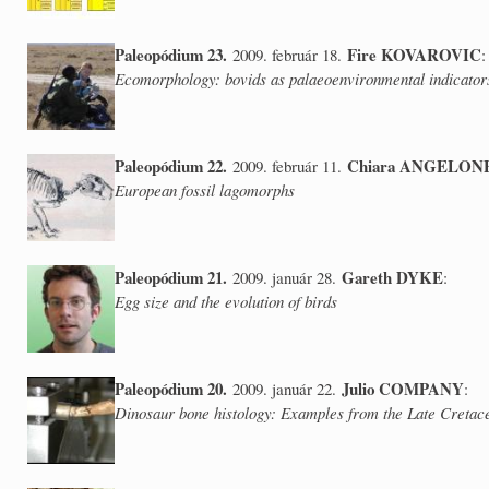
Paleopódium 23.
Fire KOVAROVIC
2009. február 18.
:
Ecomorphology: bovids as palaeoenvironmental indicator
Paleopódium 22.
Chiara ANGELON
2009. február 11.
European fossil lagomorphs
Paleopódium 21.
Gareth DYKE
2009. január 28.
:
Egg size and the evolution of birds
Paleopódium 20.
Julio COMPANY
2009. január 22.
:
Dinosaur bone histology: Examples from the Late Cretace