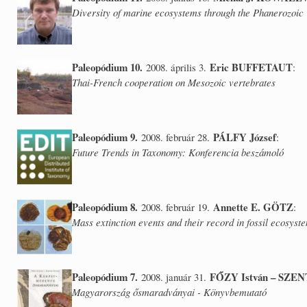
Diversity of marine ecosystems through the Phanerozoic
Paleopódium 10.
Eric BUFFETAUT
2008. április 3.
:
Thai-French cooperation on Mesozoic vertebrates
Paleopódium 9.
PÁLFY József
2008. február 28.
:
Future Trends in Taxonomy: Konferencia beszámoló
Paleopódium 8.
Annette E. GÖTZ
2008. február 19.
:
Mass extinction events and their record in fossil ecosyst
Paleopódium 7.
FŐZY István – SZEN
2008. január 31.
Magyarország ősmaradványai - Könyvbemutató