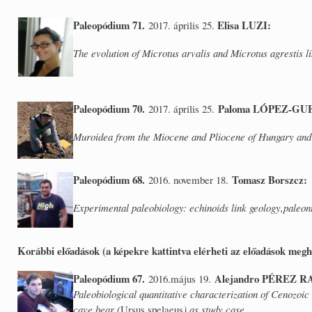
Paleopódium 71.
Elisa LUZI:
2017. április 25.
The evolution of Microtus arvalis and Microtus agrestis l
Paleopódium 70.
Paloma LÓPEZ-G
2017. április 25.
Muroidea from the Miocene and Pliocene of Hungary and t
Paleopódium 68.
Tomasz Borszcz:
2016. november 18.
Experimental paleobiology: echinoids link geology,paleon
Korábbi előadások (a képekre kattintva elérheti az előadások meghí
Paleopódium 67.
Alejandro PÉREZ 
2016.május 19.
Paleobiological quantitative characterization of Cenozoi
cave bear (
Ursus spelaeus
) as study case