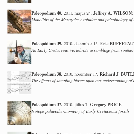
Paleopódium 40.
Jeffrey A. WILSON
2011. május 24.
:
Monoliths of the Mesozoic: evolution and paleobiology of
Paleopódium 39.
Eric BUFFETAU
2010. december 15.
An Early Cretaceous vertebrate assemblage from souther
Paleopódium 38.
Richard J. BUT
2010. november 17.
The effects of sampling biases upon our understanding of
Paleopódium 37.
Gregory PRICE
2010. július 7.
:
Isotope palaeothermometry of Early Cretaceous fossils