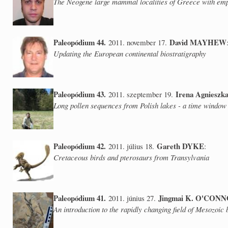
The Neogene large mammal localities of Greece with emp
Paleopódium 44.
David MAYHEW
2011. november 17.
Updating the European continental biostratigraphy
Paleopódium 43.
Irena Agniesz
2011. szeptember 19.
Long pollen sequences from Polish lakes - a time window 
Paleopódium 42.
Gareth DYKE
2011. július 18.
:
Cretaceous birds and pterosaurs from Transylvania
Paleopódium 41.
Jingmai K. O'CON
2011. június 27.
An introduction to the rapidly changing field of Mesozoic 