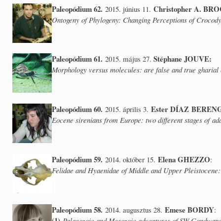
Paleopódium 62.
Christopher A. BR
2015. június 11.
Ontogeny of Phylogeny: Changing Perceptions of Crocod
Paleopódium 61.
Stéphane JOUVE:
2015. május 27.
Morphology versus molecules: are false and true gharial 
Paleopódium 60.
Ester DÍAZ BERE
2015. április 3.
Eocene sirenians from Europe: two different stages of adap
Paleopódium 59.
Elena GHEZZO
2014. október 15.
:
Felidae and Hyaenidae of Middle and Upper Pleistocene:
Paleopódium 58.
Emese BORDY
2014. augusztus 28.
:
(1)
Palaeozoic and Mesozoic adventures of SW Gondwana: