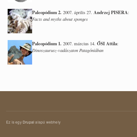
Paleopódium 2.
Andrzej PISERA
2007. április 27.
:
Facts and myths about sponges
Paleopódium 1.
ŐSI Attila
2007. március 14.
:
Dinoszaurusz-vadászaton Patagóniában
Ez is egy
Drupal
alapú webhely