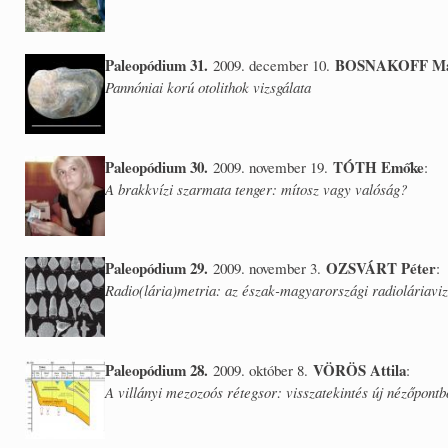
Paleopódium 31.
BOSNAKOFF Ma
2009. december 10.
Pannóniai korú otolithok vizsgálata
Paleopódium 30.
TÓTH Emőke
2009. november 19.
:
A brakkvízi szarmata tenger: mítosz vagy valóság?
Paleopódium 29.
OZSVÁRT Péter
2009. november 3.
:
Radio(lária)metria: az észak-magyarországi radioláriavi
Paleopódium 28.
VÖRÖS Attila
2009. október 8.
:
A villányi mezozoós rétegsor: visszatekintés új nézőpontb