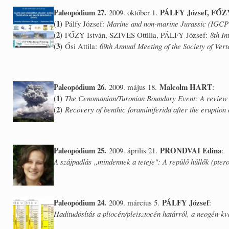
Paleopódium 27.
PÁLFY József, FŐZY 
2009. október 1.
(1)
Pálfy József:
Marine and non-marine Jurassic (IGCP 5
(2)
FŐZY István, SZIVES Ottilia, PÁLFY József:
8th I
(3)
Ősi Attila:
69th Annual Meeting of the Society of Verte
Paleopódium 26.
Malcolm HART
2009. május 18.
:
(1)
The Cenomanian/Turonian Boundary Event: A review o
(2)
Recovery of benthic foraminiferida after the eruption 
Paleopódium 25.
PRONDVAI Edina
2009. április 21.
:
A szájpadlás „mindennek a teteje": A repülő hüllők (pter
Paleopódium 24.
PÁLFY József
2009. március 5.
:
Haditudósítás a pliocén/pleisztocén határról, a neogén-kv