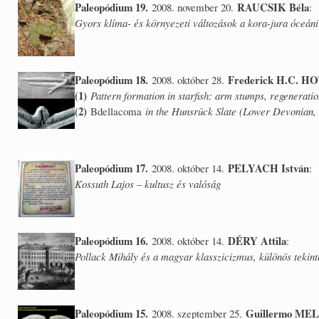
Paleopódium 19.
RAUCSIK Béla
2008. november 20.
:
Gyors klíma- és környezeti változások a kora-jura óceán
Paleopódium 18.
Frederick H.C. 
2008. október 28.
(1)
Pattern formation in starfish: arm stumps, regenerati
(2)
Bdellacoma
in the Hunsrück Slate (Lower Devonian
Paleopódium 17.
PELYACH István
2008. október 14.
:
Kossuth Lajos – kultusz és valóság
Paleopódium 16.
DÉRY Attila
2008. október 14.
:
Pollack Mihály és a magyar klasszicizmus, különös tekint
Paleopódium 15.
Guillermo M
2008. szeptember 25.