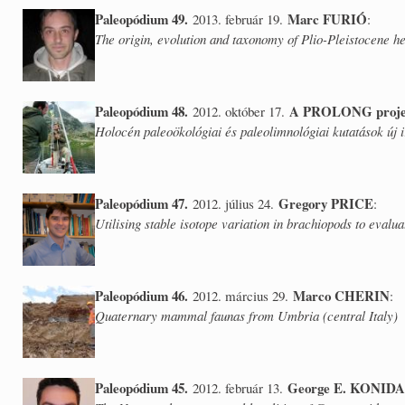
Paleopódium 49.
Marc FURIÓ
2013. február 19.
:
The origin, evolution and taxonomy of Plio-Pleistocene h
Paleopódium 48.
A PROLONG projekt
2012. október 17.
Holocén paleoökológiai és paleolimnológiai kutatások új 
Paleopódium 47.
Gregory PRICE
2012. július 24.
:
Utilising stable isotope variation in brachiopods to eval
Paleopódium 46.
Marco CHERIN
2012. március 29.
:
Quaternary mammal faunas from Umbria (central Italy)
Paleopódium 45.
George E. KONID
2012. február 13.