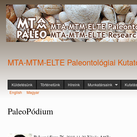
Ugr
tar
MTA-MTM-ELTE Paleontológiai Kutat
Küldetésünk
Történetünk
Híreink
Munkatársaink
Kutatá
Főmenü
English
Magyar
Nyelvek
PaleoPódium
Paleopódium 76.
Vörös Attila
2018.11.29