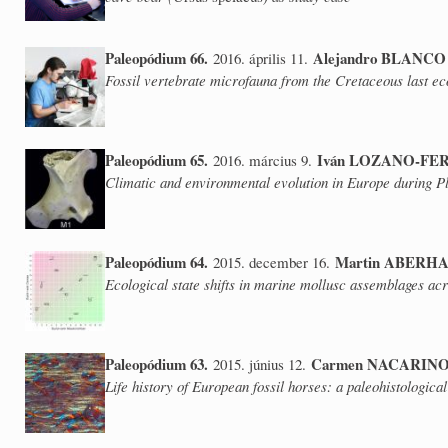
Paleopódium 66.
Alejandro BLANCO
2016. április 11.
Fossil vertebrate microfauna from the Cretaceous last e
Paleopódium 65.
Iván LOZANO-FE
2016. március 9.
Climatic and environmental evolution in Europe during 
Paleopódium 64.
Martin ABERHA
2015. december 16.
Ecological state shifts in marine mollusc assemblages ac
Paleopódium 63.
Carmen NACARIN
2015. június 12.
Life history of European fossil horses: a paleohistologica