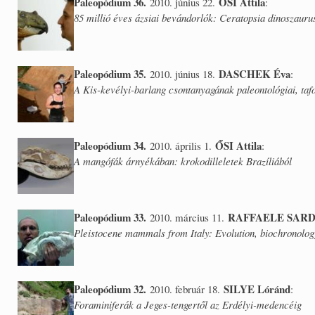
Paleopódium 36.
ŐSI Attila
2010. június 22.
:
85 millió éves ázsiai bevándorlók: Ceratopsia dinoszaur
Paleopódium 35.
DASCHEK Éva
2010. június 18.
:
A Kis-kevélyi-barlang csontanyagának paleontológiai, taf
Paleopódium 34.
ŐSI Attila
2010. április 1.
:
A mangófák árnyékában: krokodilleletek Brazíliából
Paleopódium 33.
RAFFAELE SAR
2010. március 11.
Pleistocene mammals from Italy: Evolution, biochronolog
Paleopódium 32.
SILYE Lóránd
2010. február 18.
:
Foraminiferák a Jeges-tengertől az Erdélyi-medencéig