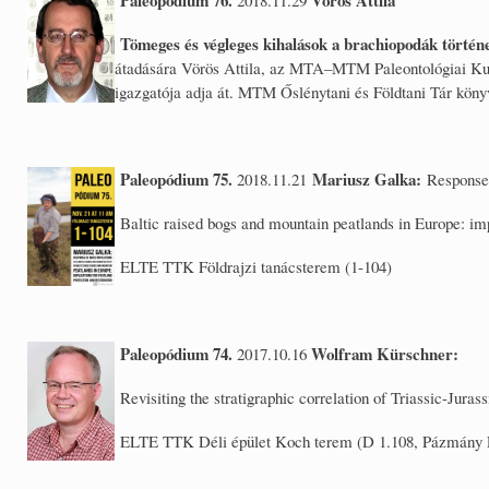
Tömeges és végleges kihalások a brachiopodák történ
átadására Vörös Attila, az MTA–MTM Paleontológiai Kut
igazgatója adja át. MTM Őslénytani és Földtani Tár köny
Paleopódium 75.
Mariusz Galka:
2018.11.21
Response 
Baltic raised bogs and mountain peatlands in Europe: impl
ELTE TTK Földrajzi tanácsterem (1-104)
Paleopódium 74.
Wolfram Kürschner:
2017.10.16
Revisiting the stratigraphic correlation of Triassic-Jura
ELTE TTK Déli épület Koch terem (D 1.108, Pázmány P