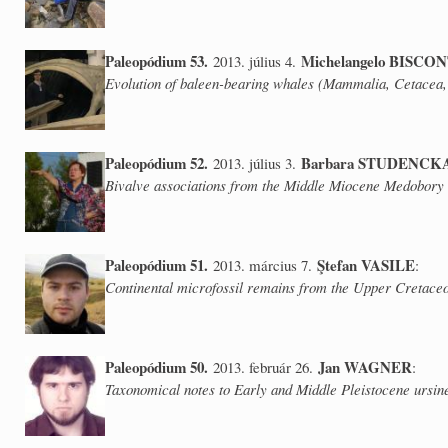
Paleopódium 53.
Michelangelo BISCON
2013. július 4.
Evolution of baleen-bearing whales (Mammalia, Cetacea, 
Paleopódium 52.
Barbara STUDENCK
2013. július 3.
Bivalve associations from the Middle Miocene Medobory 
Paleopódium 51.
Ştefan VASILE
2013. március 7.
:
Continental microfossil remains from the Upper Cretace
Paleopódium 50.
Jan WAGNER
2013. február 26.
:
Taxonomical notes to Early and Middle Pleistocene ursin