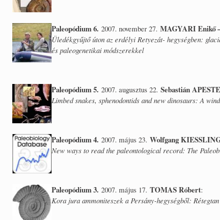
Paleopódium 6.
MAGYARI Enikő 
2007. november 27.
Üledékgyűjtő úton az erdélyi Retyezát- hegységben: glaci
és paleogenetikai módszerekkel
Paleopódium 5.
Sebastián APES
2007. augusztus 22.
Limbed snakes, sphenodontids and new dinosaurs: A windo
Paleopódium 4.
Wolfgang KIESSLIN
2007. május 23.
New ways to read the paleontological record: The Paleo
Paleopódium 3.
TOMAS Róbert
2007. május 17.
:
Kora jura ammoniteszek a Persány-hegységből: Rétegtan é