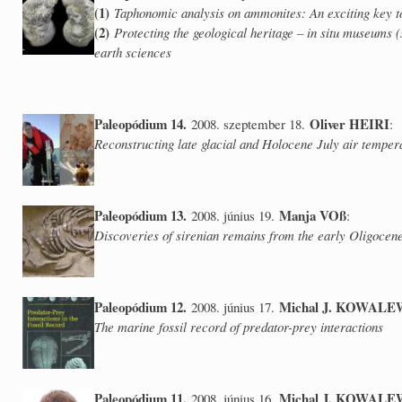
(1)
Taphonomic analysis on ammonites: An exciting key t
(2)
Protecting the geological heritage – in situ museums (
earth sciences
Paleopódium 14.
Oliver HEIRI
2008. szeptember 18.
:
Reconstructing late glacial and Holocene July air temper
Paleopódium 13.
Manja VOß
2008. június 19.
:
Discoveries of sirenian remains from the early Oligocen
Paleopódium 12.
Michal J. KOWALE
2008. június 17.
The marine fossil record of predator-prey interactions
Paleopódium 11.
Michal J. KOWALE
2008. június 16.