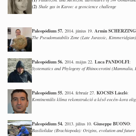
(2)
Shale gas in Karoo: a geoscience challenge
Paleopódium 57.
Armin SCHERZIN
2014. június 19.
The Pseudomutabilis Zone (Late Jurassic, Kimmeridgian)
Paleopódium 56.
Luca PANDOLFI
2014. május 22.
:
Systematics and Phylogeny of Rhinocerotini (Mammalia, 
Paleopódium 55.
KOCSIS László
2014. február 27.
:
Kontinentális klíma rekonstrukció a késő eocén–kora ol
Paleopódium 54.
Giuseppe BUONO
2013. július 10.
:
Basiliolidae (Brachiopoda): Origins, evolution and future 